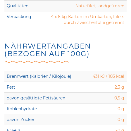
Qualitäten
Naturfilet, landgefroren
Verpackung
4 x 6 kg Karton im Umkarton, Filets
durch Zwischenfolie getrennt
NÄHRWERTANGABEN
(BEZOGEN AUF 100G)
Brennwert (Kalorien / Kilojoule)
431 kJ / 103 kcal
Fett
2,3 g
davon gesättigte Fettsäuren
0,5 g
Kohlenhydrate
0 g
davon Zucker
0 g
Eiweiß
20 g