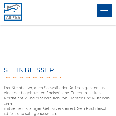
Menü
toggl
öffnen
menu
UNSERE AKTIVITÄTEN
FISCH
TEAM
KRUSTENTIERE
DIE MARKE UND
WEICHTIERE & MUSCHELN
DAS NETZWERK
CONVENIENCE
NETZWERKPARTNER
STEINBEISSER
Der Steinbeißer, auch Seewolf oder Katfisch genannt, ist
einer der begehrtesten Speisefische. Er lebt im kalten
Nordatlantik und ernähert sich von Krebsen und Muscheln,
die er
mit seinem kräftigen Gebiss zerkleinert. Sein Fischfleisch
ist fest und sehr genussreich.