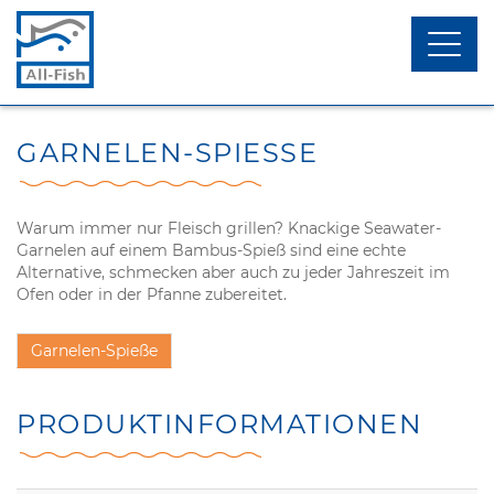
Menü
toggl
öffnen
menu
UNSERE AKTIVITÄTEN
FISCH
GARNELEN-SPIESSE
TEAM
KRUSTENTIERE
DIE MARKE UND DAS NETZWERK
WEICHTIERE & MUSCHELN
Warum immer nur Fleisch grillen? Knackige Seawater-
Garnelen auf einem Bambus-Spieß sind eine echte
NETZWERKPARTNER
CONVENIENCE
Alternative, schmecken aber auch zu jeder Jahreszeit im
Ofen oder in der Pfanne zubereitet.
Garnelen-Spieße
PRODUKT­INFORMATIONEN