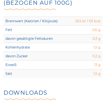
(BEZOGEN AUF 100G)
Brennwert (Kalorien / Kilojoule)
264 kJ / 63 kcal
Fett
0,6 g
davon gesättigte Fettsäuren
0,3 g
Kohlenhydrate
1,5 g
davon Zucker
0,2 g
Eiweiß
13 g
Salz
1,5 g
DOWNLOADS